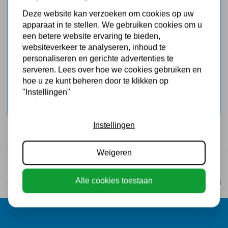
Deze website kan verzoeken om cookies op uw
Hulp nodig?
apparaat in te stellen. We gebruiken cookies om u
een betere website ervaring te bieden,
Team Balkonhekkenfabriek helpt u graag.
websiteverkeer te analyseren, inhoud te
personaliseren en gerichte advertenties te
0546-453883
serveren. Lees over hoe we cookies gebruiken en
verkoop@balkonhekkenfabriek.nl
hoe u ze kunt beheren door te klikken op
"Instellingen"
Instellingen
Weigeren
Meer dan
25
jaar ervaring
Alle cookies toestaan
Eigen productie
Snelle levering
Duurz