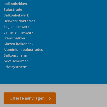
Balkonhekken
Balustrade
Balkonhekwerk
Hekwerk dakterras
Spijlen hekwerk
Lamellen hekwerk
Frans balkon
Glazen balkonhek
Aluminium balustrades
Balkonscherm
Gevelschermen
Privacyscherm
©2026 J & B Almelo - Ontwerp: Webton.nl
Offerte aanvragen