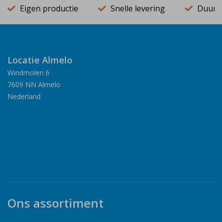
Eigen productie
Snelle levering
Duurz
Locatie Almelo
Windmolen 6
7609 NN Almelo
Nederland
Ons assortiment