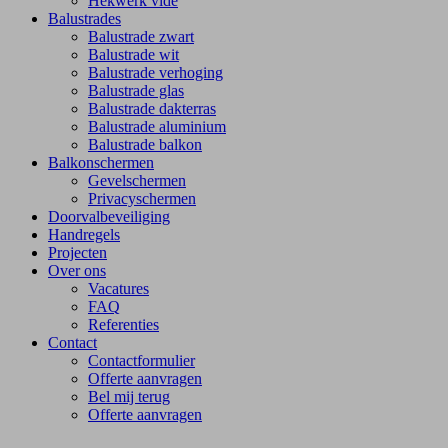
Hekwerk vide
Balustrades
Balustrade zwart
Balustrade wit
Balustrade verhoging
Balustrade glas
Balustrade dakterras
Balustrade aluminium
Balustrade balkon
Balkonschermen
Gevelschermen
Privacyschermen
Doorvalbeveiliging
Handregels
Projecten
Over ons
Vacatures
FAQ
Referenties
Contact
Contactformulier
Offerte aanvragen
Bel mij terug
Offerte aanvragen