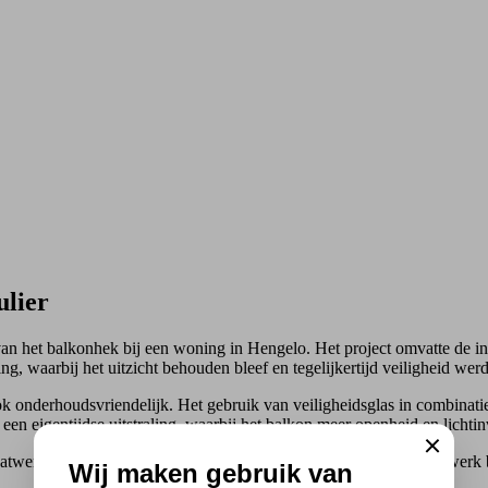
ulier
n het balkonhek bij een woning in Hengelo. Het project omvatte de ins
ng, waarbij het uitzicht behouden bleef en tegelijkertijd veiligheid we
 ook onderhoudsvriendelijk. Het gebruik van veiligheidsglas in combinat
r een eigentijdse uitstraling, waarbij het balkon meer openheid en lichtinv
Close
erk te leveren, zelfs voor particuliere klanten. Het nieuwe hekwerk b
Wij maken gebruik van